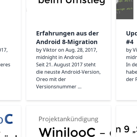
Erfahrungen aus der
Upd
Android 8-Migration
#4
017,
by Viktor on Aug. 28, 2017,
by V
midnight in Android
midn
teres
Seit 21. August 2017 steht
In d
die neuste Android-Version,
habe
Oreo mit der
der 
Versionsnummer …