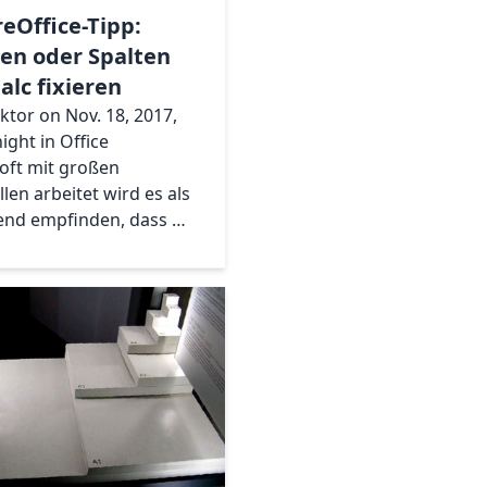
reOffice-Tipp:
len oder Spalten
Calc fixieren
iktor on Nov. 18, 2017,
ight in Office
oft mit großen
llen arbeitet wird es als
end empfinden, dass …