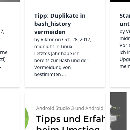
Tipp: Duplikate in
Sta
bash_history
unt
vermeiden
17,
by V
midn
by Viktor on Oct. 28, 2017,
Vor 
midnight in Linux
erne
ich 
Letztes Jahr habe ich
tl)
Upgr
bereits zur Bash und der
…
mei
Vermeidung von
bestimmten …