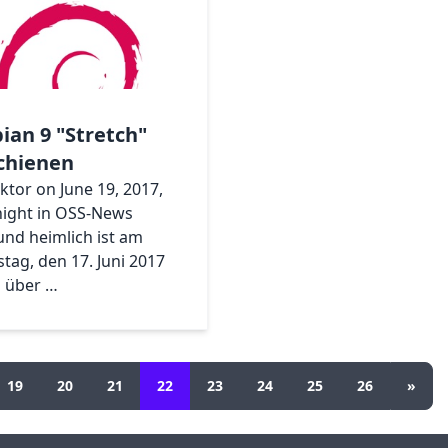
ian 9 "Stretch"
chienen
iktor on June 19, 2017,
ight in OSS-News
 und heimlich ist am
tag, den 17. Juni 2017
 über …
19
20
21
22
23
24
25
26
»