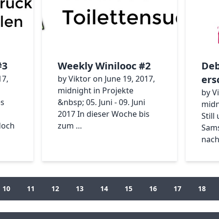
#3
Weekly Winilooc #2
Deb
ers
17,
by Viktor on June 19, 2017,
midnight in Projekte
by V
es
&nbsp; 05. Juni - 09. Juni
midn
2017 In dieser Woche bis
Still
doch
zum …
Sams
nach
10
11
12
13
14
15
16
17
18