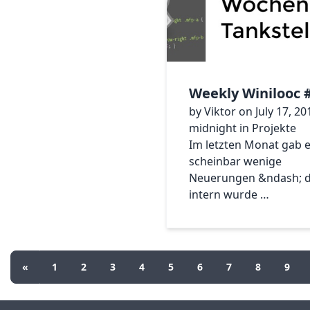
Weekly Winilooc 
by Viktor on July 17, 20
midnight in Projekte
Im letzten Monat gab 
scheinbar wenige
Neuerungen &ndash; 
intern wurde …
«
1
2
3
4
5
6
7
8
9