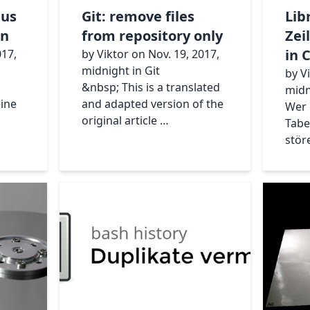
aus
Git: remove files
Lib
en
from repository only
Zei
in 
017,
by Viktor on Nov. 19, 2017,
midnight in Git
by V
&nbsp; This is a translated
midn
eine
and adapted version of the
Wer 
original article …
Tabe
stör