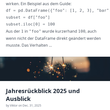
wirken. Ein Beispiel aus dem
Guide
:
df = pd.DataFrame({"foo": [1, 2, 3], "bar":
subset = df["foo"]

Aus der
in
wurde kurzerhand
, auch
1
"foo"
100
wenn nicht der DataFrame direkt geändert werden
musste. Das Verhalten …
Jahresrückblick 2025 und
Ausblick
by Viktor on Dec. 31, 2025