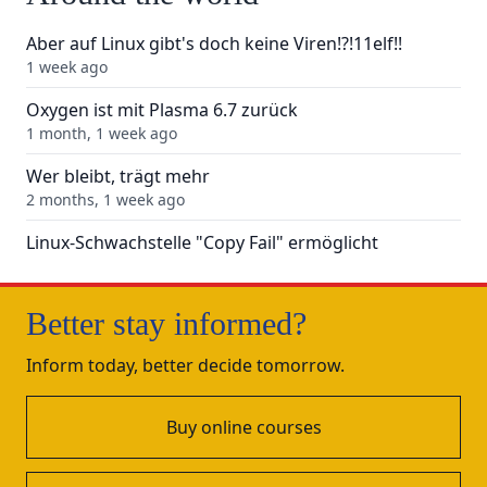
Aber auf Linux gibt's doch keine Viren!?!11elf!!
1 week ago
Oxygen ist mit Plasma 6.7 zurück
1 month, 1 week ago
Wer bleibt, trägt mehr
2 months, 1 week ago
Linux-Schwachstelle "Copy Fail" ermöglicht
Rechteausweitung
3 months, 1 week ago
Better stay informed?
Supply-Chain-Angriffe auf LiteLLM und Axios
4 months, 1 week ago
Inform today, better decide tomorrow.
Passwortanzeige in sudo unter Ubuntu 26.04 LTS
5 months, 1 week ago
Buy online courses
pandas 3 erschienen