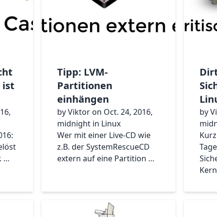
cht
Tipp: LVM-
Dir
ist
Partitionen
Sic
einhängen
Lin
016,
by Viktor on Oct. 24, 2016,
by V
midnight in Linux
midn
016:
Wer mit einer Live-CD wie
Kurz 
elöst
z.B. der SystemRescueCD
Tage
. …
extern auf eine Partition …
Sich
Kern