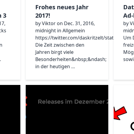
Frohes neues Jahr
Dat
n 3
2017!
Ad-
17,
by Viktor on Dec. 31, 2016,
by V
cks
midnight in Allgemein
midn
https://twitter.com/daskritzelt/status/81
Um D
en
Die Zeit zwischen den
frei
m
Jahren birgt viele
Mögl
…
Besonderheiten&nbsp;&ndash;
sowi
in der heutigen …