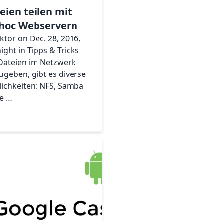
eien teilen mit
hoc Webservern
iktor on Dec. 28, 2016,
ight in Tipps & Tricks
3645668191469568
ateien im Netzwerk
zugeben, gibt es diverse
ichkeiten: NFS, Samba
e …