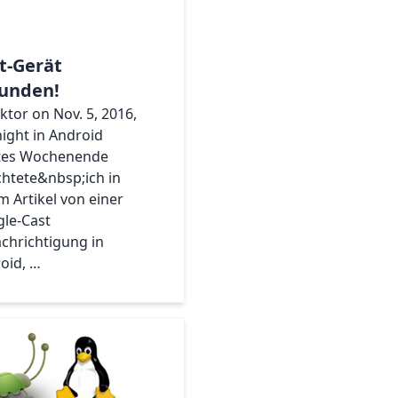
t-Gerät
unden!
iktor on Nov. 5, 2016,
ight in Android
tes Wochenende
chtete&nbsp;ich in
m Artikel von einer
le-Cast
chrichtigung in
oid, …