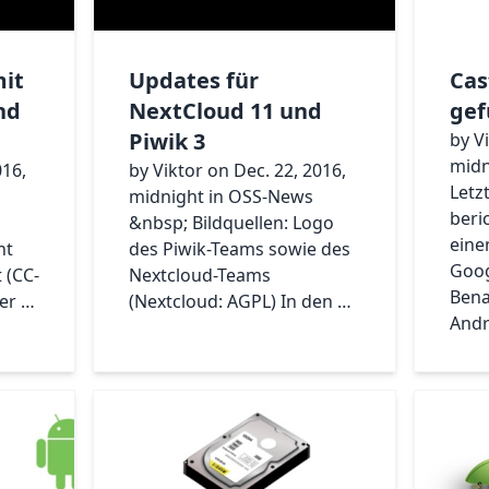
mit
Updates für
Cas
nd
NextCloud 11 und
gef
Piwik 3
by V
midn
016,
by Viktor on Dec. 22, 2016,
Letz
midnight in OSS-News
beri
&nbsp; Bildquellen: Logo
eine
nt
des Piwik-Teams sowie des
Goog
 (CC-
Nextcloud-Teams
Bena
er …
(Nextcloud: AGPL) In den …
Andr