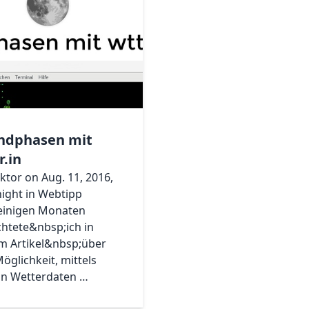
ndphasen mit
r.in
iktor on Aug. 11, 2016,
ight in Webtipp
einigen Monaten
chtete&nbsp;ich in
m Artikel&nbsp;über
Möglichkeit, mittels
.in Wetterdaten …