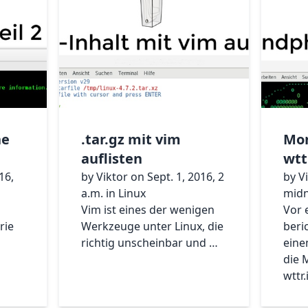
ne
.tar.gz mit vim
Mo
auflisten
wtt
16,
by Viktor on Sept. 1, 2016, 2
by V
a.m. in Linux
midn
Vim ist eines der wenigen
Vor 
rie
Werkzeuge unter Linux, die
beri
richtig unscheinbar und …
eine
die 
wttr