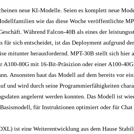
scheinen neue KI-Modelle. Seien es komplett neue Mode
Modellfamilien wie das diese Woche
veröffentlichte M
Geschäft. Während Falcon-40B als eines der leistungss
für sich entscheidet, ist das Deployment aufgrund de
se mitunter herausfordernd. MPT-30B stellt sich hier a
iner A100-80G mit 16-Bit-Präsizion oder einer A100-40G
kann. Ansonsten baut das Modell auf dem bereits vor e
uf und wird durch seine Programmierfähigkeiten charak
ngsdaten angelernt werden konnten. Das Modell ist wie
 Basismodell, für Instruktionen optimiert oder für Chat 
DXL) ist eine Weiterentwicklung aus dem Hause Stabili