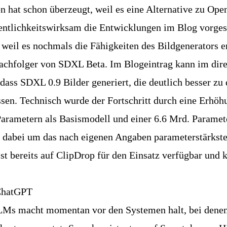
on hat schon überzeugt, weil es eine Alternative zu O
entlichkeitswirksam die Entwicklungen im Blog vorgest
weil es nochmals die Fähigkeiten des Bildgenerators er
Nachfolger von SDXL Beta. Im
Blogeintrag
kann im dire
ass SDXL 0.9 Bilder generiert, die deutlich besser zu
sen. Technisch wurde der Fortschritt durch eine Erhöh
 Parametern als Basismodell und einer 6.6 Mrd. Parame
ch dabei um das nach eigenen Angaben parameterstärkst
st bereits auf
ClipDrop
für den Einsatz verfügbar und 
ChatGPT
LMs macht momentan vor den Systemen halt, bei dene