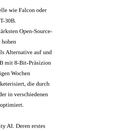
lle wie Falcon oder
PT-30B
.
tärksten Open-Source-
r hohen
ls Alternative auf und
B mit 8-Bit-Präsizion
inigen Wochen
eterisiert, die durch
der in verschiedenen
optimiert.
ty AI. Deren erstes