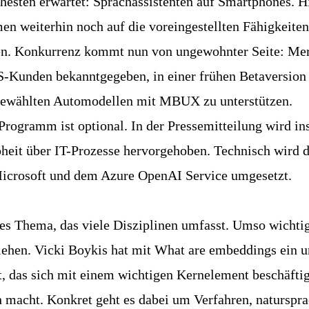
hesten erwartet: Sprachassistenten auf Smartphones. H
en weiterhin noch auf die voreingestellten Fähigkeiten
n. Konkurrenz kommt nun von ungewohnter Seite: Mer
 US-Kunden
bekanntgegeben
, in einer frühen Betaversio
sgewählten Automodellen mit MBUX zu unterstützen.
rogramm ist optional. In der Pressemitteilung wird in
heit über IT-Prozesse hervorgehoben. Technisch wird 
Microsoft und dem Azure OpenAI Service umgesetzt.
es Thema, das viele Disziplinen umfasst. Umso wichtig
iehen. Vicki Boykis hat mit
What are embeddings
ein u
, das sich mit einem wichtigen Kernelement beschäfti
h macht. Konkret geht es dabei um Verfahren, naturspra