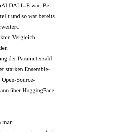
penAI DALL-E war. Bei
ellt und so war bereits
weitert.
kten Vergleich
 den
ung der Parameterzahl
ter starken Ensemble-
e Open-Source-
kann über
HuggingFace
n man